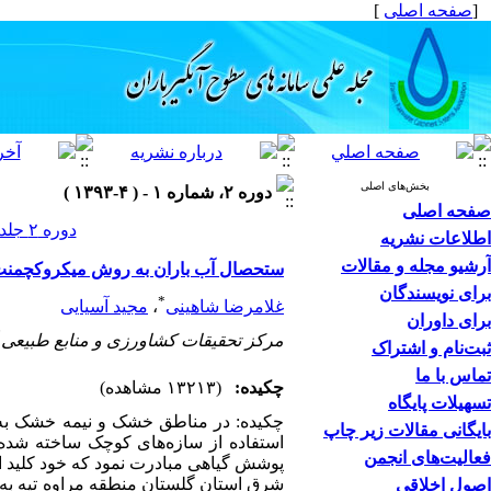
[
صفحه اصلی
]
بخش‌های اصلی
دوره ۲، شماره ۱ - ( ۴-۱۳۹۳ )
صفحه اصلی
دوره ۲ جلد ۱ صفحات ۴۲-۳۷
اطلاعات نشریه
آرشیو مجله و مقالات
ستحصال آب باران به روش میکروکچمنت
برای نویسندگان
*
غلامرضا شاهینی
،
مجید آسیایی
برای داوران
مرکز تحقیقات کشاورزی و منابع طبیعی 
ثبت‌نام و اشتراک
تماس با ما
چکیده:
(۱۳۲۱۳ مشاهده)
تسهیلات پایگاه
چکیده: در مناطق خشک و نیمه خشک به 
بایگانی مقالات زیر چاپ
استفاده از سازه‌های کوچک ساخته شده ب
فعالیت‌های انجمن
پوشش گیاهی مبادرت نمود که خود کلید ا
شرق استان گلستان منطقه مراوه تپه به 
اصول اخلاقی