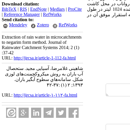
م رواناب در محل کاشت
Download citation:
نهال‌های زیتون 3 برابر میزان بارش سالانه منطقه (حدود 340 میلی‌متر) شود به طوری که روناب جمع‌آوری شده 1024 لیتر در طول
ProCite
|
Medlars
|
EndNote
|
RIS
|
BibTeX
|
Reference Manager
|
RefWorks
ه استقرار موفق آن در
Send citation to:
Mendeley
Zotero
RefWorks
Extraction of rain water in microcatchments
to negarim form method. Journal of
Rainwater Catchment Systems 2014; 2 (1)
:37-42
URL:
http://jircsa.ir/article-1-112-fa.html
شاهینی غلامرضا، آسیایی مجید. ستحصال
آب باران به روش میکروکچمنت‌های لوزی
شکل. سامانه‌هاي سطوح آبگير باران.
۱۳۹۳; ۲ (۱) :۳۷-۴۲
URL:
http://jircsa.ir/article-۱-۱۱۲-fa.html