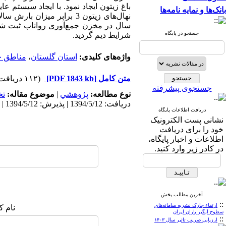
باغ زیتون ایجاد نمود. با ایجاد سیستم 
بانک‌ها و نمایه نامه‌ها
سال در مخزن جمع‌آوری رواناب ثبت شد ک
جستجو در پایگاه
شرایط دیم گردید.
واژه‌های کلیدی:
استان گلستان
،
مناطق خ
متن کامل
[PDF 1843 kb]
(۱۱۲ دریافت)
جستجوی پیشرفته
نوع مطالعه:
پژوهشي
|
موضوع مقاله:
ت
دریافت: 1394/5/12 | پذیرش: 1394/5/12 | انتشار الکترونیک: 1394/5/12
دریافت اطلاعات پایگاه
نشانی پست الکترونیک
خود را برای دریافت
اطلاعات و اخبار پایگاه،
در کادر زیر وارد کنید.
آخرین مطالب بخش
::
ارتقاء چارک نشریه سامانه‌های
نام ک
سطوح آبگیر باران ایران
::
ارزیابی ضریب تاثیر سال ۱۴۰۳