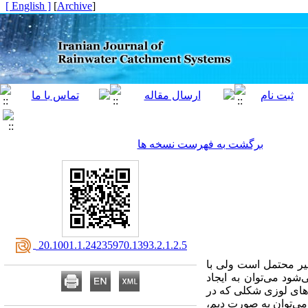
[ English ]
]
Archive
[
برگشت به فهرست نسخه ها
‎ 20.1001.1.24235970.1393.2.1.2.5
یر محتمل است ولی با
شود می‌توان به ایجاد
‌های لوزی شکلی که در
می‌توان به صورت دیم،