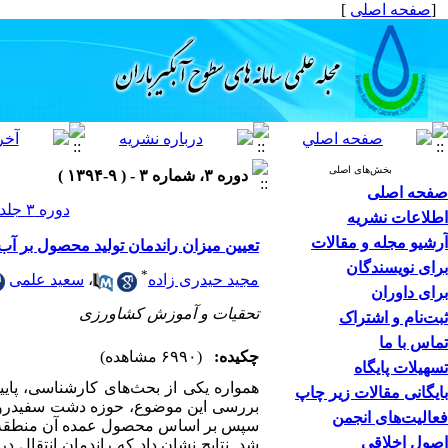
[
صفحه اصلی
]
بخش‌های اصلی
دوره ۳، شماره ۳ - ( ۹-۱۳۹۴ )
صفحه اصلی
دوره ۳ جلد ۳ صفحات ۳۶-۲۷
اطلاعات نشریه
آرشیو مجله و مقالات
تعیین میزان راندمان تولید محصول بر 
برای نویسندگان
*
مجید حیدری زاده
،
سعید علمی
برای داوران
تحقیات و آموزش کشاورزی
ثبت‌نام و اشتراک
تماس با ما
چکیده:
(۶۹۹۰ مشاهده)
تسهیلات پایگاه
همواره یکی از بحث‌های کارشناسی، پای
بایگانی مقالات زیر چاپ
بررسی این موضوع، حوزه دشت سفیدرود ک
فعالیت‌های انجمن
سپس بر اساس محصول عمده آن منطقه اقدا
اصول اخلاقی