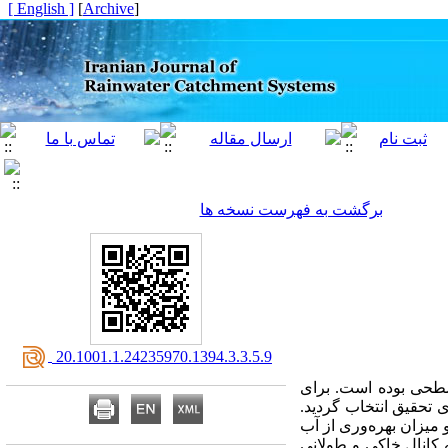
[ English ]
]
Archive
[
برگشت به فهرست نسخه ها
‎ 20.1001.1.24235970.1394.3.3.5.9
سطحی بوده است. برای
تحقیق انتخاب گردید.
میزان بهره‌وری از آب
ش بتنی، بین 75 تا 92 درصد است. اما چنانچه کانال خاکی و طولانی