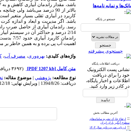
بانک‌ها و نمایه نامه‌ها
جستجو در پایگاه
رسد. راندمان آبیاری از حاصل ضرب راندم
راندمان ک
اهمیت آب پی برده و به همین خاطر بر مدی
جستجوی پیشرفته
واژه‌های کلیدی:
بهره‌وری
،
مصرف آب
،
ک
دریافت اطلاعات پایگاه
متن کامل
[PDF 1207 kb]
(۳۶۹۲ دریافت)
نشانی پست الکترونیک
خود را برای دریافت
نوع مطالعه:
پژوهشي
|
موضوع مقاله:
ت
اطلاعات و اخبار پایگاه،
دریافت: 1394/8/26 | ویرایش نهایی: 1395/12/18 | پذیرش: 1395/3/29 | انتشار الکترونیک: 1395/4/19
در کادر زیر وارد کنید.
آخرین مطالب بخش
::
ارتقاء چارک نشریه سامانه‌های
سطوح آبگیر باران ایران
::
ارزیابی ضریب تاثیر سال ۱۴۰۳