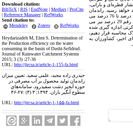
Download citation:
یاری تحت فشار قطره‌ای و بارانی،
BibTeX
|
RIS
|
EndNote
|
Medlars
|
ProCite
د ولی چنانچه مدیریت خوبی بر این سیستم حاکم نباشد، راندمان کمتر و به 63 درصد خواهد رسید. راندمان
|
Reference Manager
|
RefWorks
کاربرد در آبیاری ثقلی بسیار متغیر است، بطوریکه در مزارع برنج که آب بصورت غرقابی است راندمان از 57 درصد تا 76 درصد می
Send citation to:
باشد. اگر مدیریت و ابعاد و اندازه کرت مناسب نباشد، راندمان کاربرد آبیاری ثقلی بشدت کاهش می‌یابد و تا رقم 29 درصد نیز می
Mendeley
Zotero
RefWorks
کرتی اندازه گیری شده
. اگر رقم متوسط را ملاک محاسبه قرار دهیم،
Heydarizadeh M, Elmi S. Determination of
 سال‌ های اخیر، کشاورزان به
the Production efficiency on the water
.
consuming in the basin of Dasht-Sefidrud.
Journal of Rainwater Catchment Systems
2015; 3 (3) :27-36
URL:
http://jircsa.ir/article-1-155-fa.html
حیدری زاده مجید، علمی سعید. تعیین میزان
راندمان تولید محصول بر آب مصرفی در
حوزه آبخیز دشت سفیدرود. سامانه‌هاي
سطوح آبگير باران. ۱۳۹۴; ۳ (۳) :۲۷-۳۶
URL:
http://jircsa.ir/article-۱-۱۵۵-fa.html