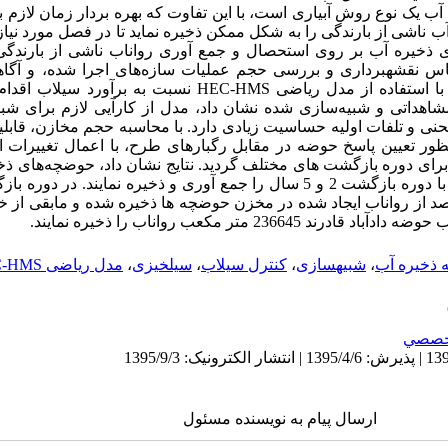
آب یک نوع روش آبیاری است، با این تفاوت که بهره­ بردار زمان لازم بر
ت آب ناشی از بارندگی را به شکل ممکن ذخیره نماید تا در فصل مورد نیاز 
ای ذخیره آب بر روی استحصال و جمع آوری رواناب ناشی از بارندگ
س نقشه­برداری و بررسی حجم عملیات سازه
های اجرا شده، و آگاه
با استفاده از مدل ریاضی
HEC-HMS
نسبت به برآورد سیلاب اقدام 
اهداتی و شبیه‌سازی شده نشان داد، مدل از کارآیی لازم برای شبیه
حنی و تلفات اولیه حساسیت زیادی دارد. با محاسبه حجم مخازن، قابلیت
ر تعیین پاسخ حوضه در مقابل رگبارهای طرح، با اعمال تغییرات ای
برای دوره بازگشت­ های مختلف گردید. نتایج نشان داد، حوضچه‌های ذخی
 ترتیب 63.4، 54.3، 38.8 و 28.6 درصد از رواناب ایجاد شده در مخزن حوضچه­ ها ذخیره شده و م
2 متر مکعب رواناب را ذخیره ‌نمایند.
ه ذخیره آب
،
شبیه­سازی
،
کنترل سیلاب
،
سیل‍خیزی
،
مدل ریاضی HEC-HMS
خصصي
ارسال پیام به نویسنده مسئول