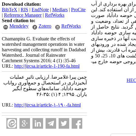
ای بهره­ برداری از آب
Download citation:
از آن استفاده کند. این
ProCite
|
Medlars
|
EndNote
|
RIS
|
BibTeX
|
Reference Manager
|
RefWorks
ی حوضه دادآباد صورت
Send citation to:
ی از تعداد، وضعیت و
Mendeley
Zotero
RefWorks
گردید. نتایج حاصل از
­ سازی حوضه دادآباد
 آن­ها در ذخیره­ سازی
Chamanpira G. Evaluate the effects of
جاد شده در ورودی­های
watershed management operations in water
harvesting and collecting runoff in Dadabad
ره آب قادرند، بیش از
Watershed.. Journal of Rainwater
80 درصد از رواناب حاصل از بارندگی­های با دوره بازگشت 2 و 5 سال را جمع ­آوری و ذخیره نمایند. در دوره بازگشت های 10، 25، 50 و
Catchment Systems 2016; 4 (1) :35-46
ابقی از خروجی حوضه خارج می­
URL:
http://jircsa.ir/article-1-190-fa.html
چمن پیرا غلامرضا. ارزیابی تاثیر عملیات
آبخیزداری در استحصال و جمع‌آوری رواناب
حوضه دادآباد. سامانه‌هاي سطوح آبگير
باران. ۱۳۹۵; ۴ (۱) :۳۵-۴۶
URL:
http://jircsa.ir/article-۱-۱۹۰-fa.html