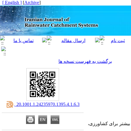
[ English ]
]
Archive
[
برگشت به فهرست نسخه ها
‎ 20.1001.1.24235970.1395.4.1.6.3
 بیشتر برای کشاورزی،