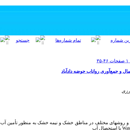
صال و جمع‌آوری رواناب حوضه دادآباد
رزی
ک­ها و روش­های مختلف در مناطق خشک و نیمه­ خشک به منظور تأمین آب
Wat
یا استحصال آب