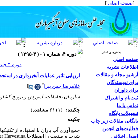
[
صفحه اصلی
]
بخش‌های اصلی
دوره ۴، شماره ۱ - ( ۳-۱۳۹۵ )
صفحه اصلی
دوره ۴ جلد ۱ صفحات ۴۶-۳۵
اطلاعات نشریه
آرشیو مجله و مقالات
ارزیابی تاثیر عملیات آبخیزداری در استح
برای نویسندگان
*
غلامرضا چمن پیرا
برای داوران
سازمان تحقیقات، آموزش و ترویج کشاو
ثبت‌نام و اشتراک
تماس با ما
چکیده:
(۶۱۱۱ مشاهده)
تسهیلات پایگاه
چکیده
بایگانی مقالات زیر چاپ
فعالیت‌های انجمن
جمع ­آوری آب باران با استفاده از تکنی
شرب و صنعت را اصطلاحاً
Harvesting
er
اصول اخلاقی