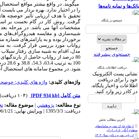
می­گویند. در واقع بیشتر مواقع استحصال 
بانک‌ها و نمایه نامه‌ها
را در اختیار ندارد. بهره ­بردار می­ بایس
تحقیق با هدف ارزیابی تأثیر حوضچه­ ه
جستجو در پایگاه
گرفت. روش کار در گام نخست بر اسا
مشخصات آن­ها می
باشد. در مرحله بعد 
شبیه‌سازی و مقایسه هیدروگراف‌های مش
برخوردار بوده و به پارامترهای شماره من
رواناب مورد بررسی قرار گرفت. به منظو
مدل، اقدام به شبیه­ سازی رفتار سیلاب 
جستجوی پیشرفته
100 به
دریافت اطلاعات پایگاه
شود. در مجموع سامانه­ های استحصال آب حوضه دادآباد قادرند 36645
نشانی پست الکترونیک
خود را برای دریافت
واژه‌های کلیدی:
واژه­ های کلیدی: حوضچ
اطلاعات و اخبار پایگاه،
در کادر زیر وارد کنید.
متن کامل
[PDF 934 kb]
(۱۰۴ دریافت)
نوع مطالعه:
پژوهشي
|
موضوع مقاله:
ت
دریافت: 1395/3/3 | ویرایش نهایی: 1396/1/21 | پذیرش: 1395/4/6 | انتشار الکترونیک: 1395/9/3
آخرین مطالب بخش
::
ارتقاء چارک نشریه سامانه‌های
سطوح آبگیر باران ایران
::
ارزیابی ضریب تاثیر سال ۱۴۰۳