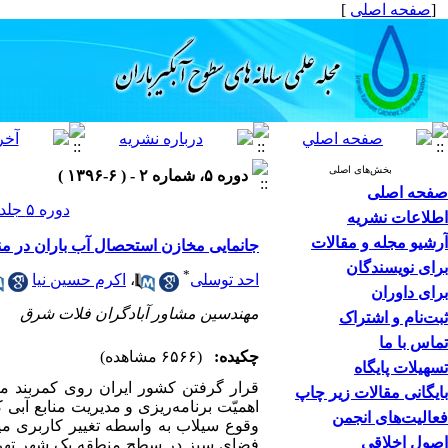
[
صفحه اصلی
]
بخش‌های اصلی
دوره ۵، شماره ۲ - ( ۶-۱۳۹۶ )
صفحه اصلی
دوره ۵ جلد ۲ صفحات ۲۸-۱۳
اطلاعات نشریه
آرشیو مجله و مقالات
جانمایی مخازن استحصال آب باران در مناطق شهری با استفاد
برای نویسندگان
*
احد توسلی
،
اکرم حسین نیا
برای داوران
مهندسین مشاور آبادگران فلات شرق
ثبت‌نام و اشتراک
تماس با ما
چکیده:
(۶۵۶۶ مشاهده)
تسهیلات پایگاه
قرار گرفتن کشور ایران روی کمربند م
بایگانی مقالات زیر چاپ
اهمیّت برنامه‌ریزی و مدیریت منابع آبی
فعالیت‌های انجمن
وقوع سیلاب به واسطه تغییر کاربری می­
اصول اخلاقی
فضای سبز در سطح منطقه یک شهر تهر