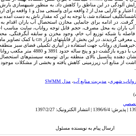
ایش آلودگی در این مناطق را کاهش داد. به ­منظور شبیه­سازی بارش
استفاده شد. پس از اجرای مدل برای تایید اعتبار و ک
ر گرفت. در ادامه برای جانمایی مخازن استحصال آب باران اقدام به 
 آب باران به محل مصرف، حجم قابل توجه رواناب، سایت مناسب ا
اصله با شبکه توزیع آب خام، وجود مخزن و سابقه آبگرفتگی، محدو
معرفی گردیدند. در این بخش از قابلیت­های ابزار
با کمک تصاویر ماه
GIS
قطه مناسب برای ذخیره­سازی رواناب جهت استفاده در آبیاری تکمیلی فضای سبز من
به نحوی که در هر واقعه بارندگی به ترتیب با دوره باز
ج نشان ‌دهنده پتانسیل بالای منطقه برای توسعه سیستم‌های استحصال آ
برداشت از منابع آب زیرزمینی کاهش یافته و بخشی از مشکلات موجود
واناب شهری
،
مدیریت منابع آب
،
مدل SWMM
صصي
ارسال پیام به نویسنده مسئول