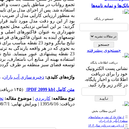
تجمع رواناب در مناطق پایین دست و افز
بانک‌ها و نمایه نامه‌ها
جستجو در پایگاه
بود از این ­رو دقت مدل مورد تایید قرا
گردید؛ بر این اساس نزدیکی محل تجمع
شهرداری به عنوان فاکتورهای اصلی و ف
توسعه­ای آینده به عنوان فاکتورهای فرعی 
نتایج بیانگر وجود 23 ن
جستجوی پیشرفته
23 نقطه پیشنهادی عبور می­نماید. نتای
استفاده بهینه از منابع آب نامتعارف، 
دریافت اطلاعات پایگاه
توسعه فضای سبز منطقه بر طرف گردد.
نشانی پست الکترونیک
خود را برای دریافت
واژه‌های کلیدی:
ذخیره سازی آب باران
،
ر
اطلاعات و اخبار پایگاه،
در کادر زیر وارد کنید.
متن کامل
[PDF 2099 kb]
(۱۴۵ دریافت)
نوع مطالعه:
كاربردي
|
موضوع مقاله:
تخ
دریافت: 1395/6/16 | ویرایش نهایی: 1398/7/1 | پذیرش: 1396/6/4 | انتشار الکترونیک: 1397/2/27
آخرین مطالب بخش
::
ارتقاء چارک نشریه سامانه‌های
سطوح آبگیر باران ایران
::
ارزیابی ضریب تاثیر سال ۱۴۰۳