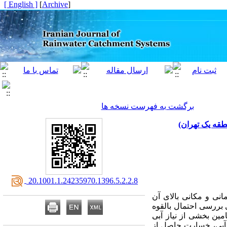
[ English ]
]
Archive
[
برگشت به فهرست نسخه ها
‎ 20.1001.1.24235970.1396.5.2.2.8
نی و مکانی بالای آن
 بررسی احتمال بالقوه
مین بخشی از نیاز آبی
بع آبی، خسارت حاصل از