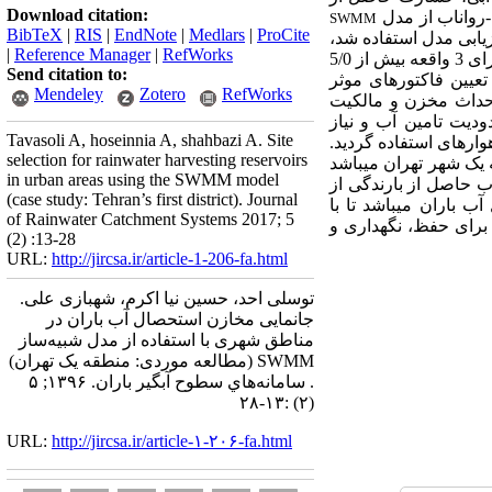
Download citation:
-رواناب از مدل
SWMM
BibTeX
|
RIS
|
EndNote
|
Medlars
|
ProCite
ارایی مدل از 2 واقعه برای واسنجی مدل و 1 واقعه برای ارزیابی مدل استفاده شد،
|
Reference Manager
|
RefWorks
به منظور ارزیابی کارایی مدل از ضریب ناش­ساتکلیف استفاده شد، با توجه به این که مقدار ناش به دست آمده برای 3 واقعه بیش از 5/0
Send citation to:
تعیین فاکتورهای موثر
Mendeley
Zotero
RefWorks
حداث مخزن و مالکیت
دیت تامین آب و نیاز
Tavasoli A, hoseinnia A, shahbazi A. Site
واره­ای استفاده گردید.
selection for rainwater harvesting reservoirs
طقه یک شهر تهران می­باشد
in urban areas using the SWMM model
گشت دو و پنج ساله حدود 3891 و 4880 متر مکعب رواناب حاصل از بارندگی از
(case study: Tehran’s first district). Journal
ب باران می­باشد تا با
of Rainwater Catchment Systems 2017; 5
 برای حفظ، نگهداری و
(2) :13-28
URL:
http://jircsa.ir/article-1-206-fa.html
توسلی احد، حسین نیا اکرم، شهبازی علی.
جانمایی مخازن استحصال آب باران در
مناطق شهری با استفاده از مدل شبیه‌ساز
SWMM (مطالعه موردی: منطقه یک تهران)
. سامانه‌هاي سطوح آبگير باران. ۱۳۹۶; ۵
(۲) :۱۳-۲۸
URL:
http://jircsa.ir/article-۱-۲۰۶-fa.html