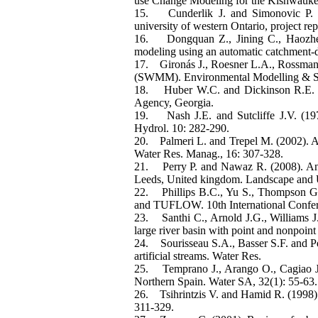
use Change Modeling for the Kishwauke
15. Cunderlik J. and Simonovic P. (20
university of western Ontario, project rep
16. Dongquan Z., Jining C., Haozheng
modeling using an automatic catchment-d
17. Gironás J., Roesner L.A., Rossman
(SWMM). Environmental Modelling & So
18. Huber W.C. and Dickinson R.E. (1
Agency, Georgia.
19. Nash J.E. and Sutcliffe J.V. (1970
Hydrol. 10: 282-290.
20. Palmeri L. and Trepel M. (2002). A G
Water Res. Manag., 16: 307-328.
21. Perry P. and Nawaz R. (2008). An in
Leeds, United kingdom. Landscape and 
22. Phillips B.C., Yu S., Thompson G
and TUFLOW. 10th International Confer
23. Santhi C., Arnold J.G., Williams 
large river basin with point and nonpoi
24. Sourisseau S.A., Basser S.F. and Per
artificial streams. Water Res.
25. Temprano J., Arango O., Cagiao J.,
Northern Spain. Water SA, 32(1): 55-63.
26. Tsihrintzis V. and Hamid R. (1998)
311-329.