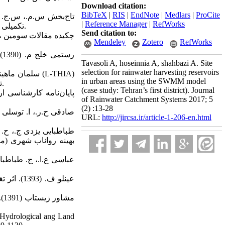
Download citation:
BibTeX
|
RIS
|
EndNote
|
Medlars
|
ProCite
|
Reference Manager
|
RefWorks
تکمیلی (مطالعه موردی ارتفاعات جنوبی مشهد)، فصلنامه سطوح آبگیر باران، سال اول، شماره 3، پاییز، صفحات 1 تا 5.
Send citation to:
Mendeley
Zotero
RefWorks
Tavasoli A, hoseinnia A, shahbazi A. Site
selection for rainwater harvesting reservoirs
in urban areas using the SWMM model
تغییر کاربری بر رواناب سالانه در مقیاس حوضه آبخیز، فصلنامه جغرافیا و توسعه، شماره 26، بهار، ص. 125-134.
(case study: Tehran’s first district). Journal
of Rainwater Catchment Systems 2017; 5
(2) :13-28
URL:
http://jircsa.ir/article-1-206-en.html
بهینه رواناب شهری (م
 Hydrological ang Land