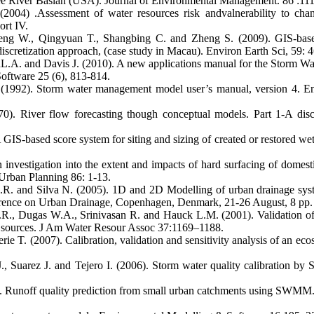
e River Basian (USA). Journal of Environmental Management. 86 :11
04) .Assessment of water resources risk andvalnerability to chang
ort IV.
 W., Qingyuan T., Shangbing C. and Zheng S. (2009). GIS-based 
iscretization approach, (case study in Macau). Environ Earth Sci, 59: 
L.A. and Davis J. (2010). A new applications manual for the Storm 
ftware 25 (6), 813-814.
992). Storm water management model user’s manual, version 4. Env
). River flow forecasting though conceptual models. Part 1-A discus
IS-based score system for siting and sizing of created or restored wet
vestigation into the extent and impacts of hard surfacing of domesti
Urban Planning 86: 1-13.
.R. and Silva N. (2005). 1D and 2D Modelling of urban drainage 
ence on Urban Drainage, Copenhagen, Denmark, 21-26 August, 8 pp.
J.R., Dugas W.A., Srinivasan R. and Hauck L.M. (2001). Validation 
nt sources. J Am Water Resour Assoc 37:1169–1188.
ie T. (2007). Calibration, validation and sensitivity analysis of an ec
 Suarez J. and Tejero I. (2006). Storm water quality calibration by
. Runoff quality prediction from small urban catchments using SWMM.