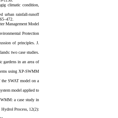
19-1130.
ig climatic condition,
urban rainfall-runoff
465–472.
Water Management Model
ironmental Protection
sion of principles. J.
lands: two case studies.
c gardens in an area of
systems using XP-SWMM
of the SWAT model on a
osystem model applied to
 SWMM: a case study in
 Hydrol Process, 12(2):