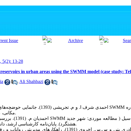
, 5(2): 13-28
g reservoirs in urban areas using the SWMM model (case study: Tehra
ia
,
Ali Shahbazi
مکانی، مجله آب و فاضلاب، شماره 6، ص. 57-66.
هشتگرد). پایان‌نامه کارشناسی ارشد، دانشگاه آزاد واحد علوم و تحقیقات. 150 ص.