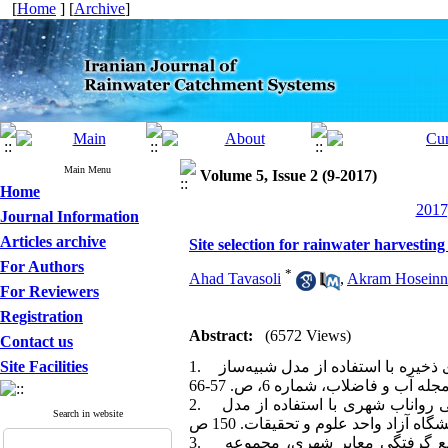
[
Home
] [
Archive
]
Main Menu
Volume 5, Issue 2 (9-2017)
Home
2017
Journal Information
Articles archive
Site selection for rainwater harvestin
For Authors
*
Ahad Tavasoli
,
Akram Hoseinn
For Reviewers
Registration
Abstract:
(6572 Views)
Contact us
Site Facilities
1. احمدی شرف ا. و م. تجریشی (1393). جانمایی حوضچه‌های ذخیره با استفاده از مدل شبیه‌ساز SWMM و تصمیم‌گیری چند معیاره
2. احمدیان م. (1391). بررسی رواناب شهری با استفاده از مدل SWMM به منظور کاهش خطر سیل ( مطالعه موردی: شهر جدید
Search in website
3. اسلامیان س.س.، م. نادری بنی و س.س. اخروی (1391). راهکارهای مدیریتی رواناب و رفع گرفتگی معابر شهری، مجموعه