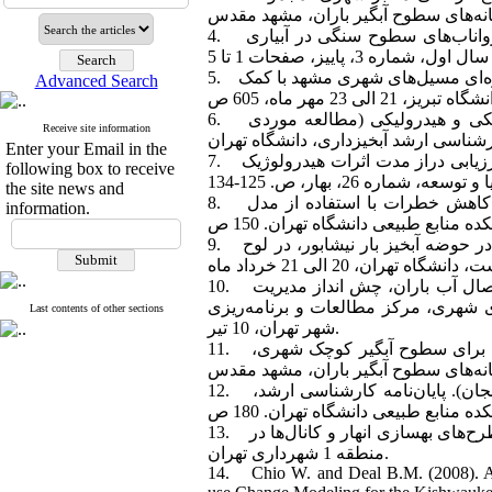
4. تاج‌بخش س.م.، س.ج. طباطبایی، ا. توسلی، ع.ا. صفدری و م. سمیعی (1391). استفاده از رواناب‌های سطوح سنگی در آبیاری
5. توسلی ا.، م. وفاخواه و ا. حسین‌نیا (1387). مکان‌یابی مناطق ذخیره‌ای مسیل‌های شهری مشهد با کمک GIS، چکیده مقالات سومین
Advanced Search
6. رستمی خلج م. (1390). پهنه‌بندی خطر سیل شهری با استفاده از تلفیق مدل‌های هیدرولوژیکی و هیدرولیکی (مطالعه موردی
Receive site information
Enter your Email in the
7. سلمان ماهینی ع.، ا. حسین نیا، س.م. قاسم‌پوری، ا. توسلی و م. رضایی (1391). ارزیابی دراز مدت اثرات هیدرولوژیک (L-THIA)
following box to receive
the site news and
8. شهبازی ع. (1391). مدیریت رواناب شهری به منظور کاهش خطرات با استفاده از مدل SWMM. پایان‌نامه کارشناسی ارشد،
information.
9. صادقی ح.ر.، ا. توسلی و ا. حسین‌نیا (1387). تاثیرپذیری کمیّت آب‌های سطحی از تغییر اقلیم در حوضه آبخیز بار نیشابور، در لوح
10. طباطبایی یزدی ج.، ح. توکلی، ع.ا. عباسی، م. عباسی، ج. باغانی و ر. غفوریان (1388). استحصال آب باران، چش‌ انداز مدیریت
ی شهری، مرکز مطالعات و برنامه‌ریزی
Last contents of other sections
شهر تهران، 10 تیر.
11. عباسی ع.ا.، ج. طباطبایی یزدی و ر. صدیق (1391). بررسی امکان توسعه مدل بارش رواناب برای سطوح آبگیر کوچک شهری،
12. عینلو ف. (1393). اثر تغییر کاربری و توسعه شهری بر تولید رواناب )مطالعه موردی: شهر زنجان). پایان‌نامه کارشناسی ارشد،
13. مشاور زیستاب (1391). مطالعات عملیاتی کردن طرح جامع مدیریت آب‌های سطحی و تهیه طرح‌های بهسازی انهار و کانال‌ها در
منطقه 1 شهرداری تهران.
14. Chio W. and Deal B.M. (2008). As