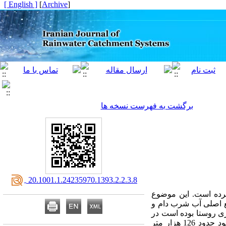
[ English ]
]
Archive
[
برگشت به فهرست نسخه ها
‎ 20.1001.1.24235970.1393.2.2.3.8
رده است. این موضوع
ع اصلی آب شرب دام و
ری روستا بوده است در
سال‌های اخیر بسیار کم آب شده است. این بررسی نشان داد که کشاورزان و دامداران منطقه سالانه با کمبود حدود 126 هزار متر