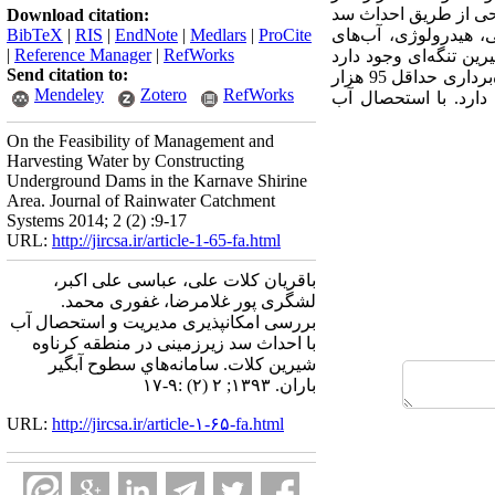
حی از طریق احداث سد
Download citation:
، هیدرولوژی، آب‌های
ProCite
|
Medlars
|
EndNote
|
RIS
|
BibTeX
|
Reference Manager
|
RefWorks
ن تنگه‌ای وجود دارد
Send citation to:
که مکان مناسبی برای احداث سدزیرزمینی می‌باشد. در این نقطه با احداث سد زیرزمینی، امکان ذخیره و بهره‌برداری حداقل 95 هزار
Mendeley
Zotero
RefWorks
ارد. با استحصال آب
On the Feasibility of Management and
Harvesting Water by Constructing
Underground Dams in the Karnave Shirine
Area. Journal of Rainwater Catchment
Systems 2014; 2 (2) :9-17
URL:
http://jircsa.ir/article-1-65-fa.html
باقریان کلات علی، عباسی علی اکبر،
لشگری پور غلامرضا، غفوری محمد.
بررسی امکانپذیری مدیریت و استحصال آب
با احداث سد زیرزمینی در منطقه کرناوه
شیرین کلات. سامانه‌هاي سطوح آبگير
باران. ۱۳۹۳; ۲ (۲) :۹-۱۷
URL:
http://jircsa.ir/article-۱-۶۵-fa.html