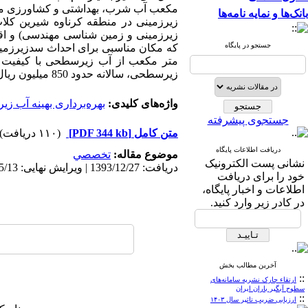
مکعب آب شرب، بهداشتی و کشاورزی موا
بانک‌ها و نمایه نامه‌ها
زیرزمینی در منطقه کرناوه شیرین کلات
زیرزمینی و زمین شناسی مهندسی) و اقت
جستجو در پایگاه
متر مکعب از آب زیرسطحی با کیفیت م
زیرسطحی، سالانه حدود 850 میلیون ریال به درآمد خالص کشاورزان و دامداران منطقه افزوده خواهد شد.
واژه‌های کلیدی:
بهره‌برداری بهینه آب 
جستجوی پیشرفته
متن کامل
[PDF 344 kb]
(۱۱۰ دریافت)
دریافت اطلاعات پایگاه
موضوع مقاله:
تخصصي
نشانی پست الکترونیک
دریافت: 1393/12/27 | ویرایش نهایی: 1394/5/13 | پذیرش: 1393/12/27 | انتشار الکترونیک: 1393/12/27
خود را برای دریافت
اطلاعات و اخبار پایگاه،
در کادر زیر وارد کنید.
آخرین مطالب بخش
::
ارتقاء چارک نشریه سامانه‌های
سطوح آبگیر باران ایران
::
ارزیابی ضریب تاثیر سال ۱۴۰۳