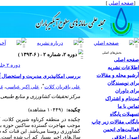
[
صفحه اصلی
]
بخش‌های اصلی
دوره ۲، شماره ۲ - ( ۶-۱۳۹۳ )
صفحه اصلی
دوره ۲ جلد ۲ صفحات ۱۷-۹
اطلاعات نشریه
آرشیو مجله و مقالات
بررسی امکانپذیری مدیریت و استحصال آ
برای نویسندگان
*
علی باقریان کلات
،
علی اکبر عباسی
،
غل
برای داوران
مرکز تحقیقات کشاورزی و منابع طبیع
ثبت‌نام و اشتراک
تماس با ما
چکیده:
(۱۰۴۴۹ مشاهده)
تسهیلات پایگاه
چکیده در منطقه کرناوه شیرین کلات، 
بایگانی مقالات زیر چاپ
موجب مهاجرت گسترده ساکنین حوزه به 
فعالیت‌های انجمن
کشاورزی روستا می‌باشد. این قنات که د
اصول اخلاقی