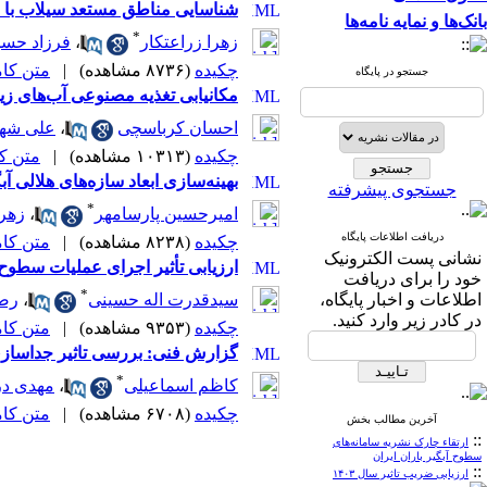
شناسایی مناطق مستعد سیلاب با ا
بانک‌ها و نمایه نامه‌ها
*
زهرا زراعتکار
،
فرزاد حسن
چکیده
(۸۷۳۶ مشاهده)
|
متن کامل 
جستجو در پایگاه
مکانیابی تغذیه مصنوعی آب‌های زیرزمینی با اس
احسان کرباسچی
،
علی شه
چکیده
(۱۰۳۱۳ مشاهده)
|
متن کامل
بهینه‌سازی ابعاد سازه‌های هلالی 
جستجوی پیشرفته
*
امیرحسین پارسامهر
،
زهر
دریافت اطلاعات پایگاه
چکیده
(۸۲۳۸ مشاهده)
|
متن کامل 
نشانی پست الکترونیک
ارزیابی تأثیر اجرای عملیات سطوح
خود را برای دریافت
*
اطلاعات و اخبار پایگاه،
سیدقدرت اله حسینی
،
رضا
در کادر زیر وارد کنید.
چکیده
(۹۳۵۳ مشاهده)
|
متن کامل 
گزارش فنی: بررسی تاثیر جداساز
*
کاظم اسماعیلی
،
مهدی د
چکیده
(۶۷۰۸ مشاهده)
|
متن کامل 
آخرین مطالب بخش
::
ارتقاء چارک نشریه سامانه‌های
سطوح آبگیر باران ایران
::
ارزیابی ضریب تاثیر سال ۱۴۰۳