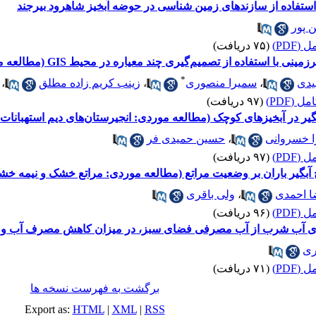
ستفاده از سازندهای زمین شناسی در حوضه آبخیز شاهرود بیرجند
 پور
(PDF)
(۷۵ دریافت)
تفاده از تصمیم‌گیری چند معیاره در محیط GIS (مطالعه موردی: دشت بیرجند)
*
یدی
،
سمیرا منصوری
،
زینب کریم زاده مطلق
،
 (PDF)
(۹۷ دریافت)
آبگیر در آبخیزهای کوچک (مطالعه موردی: انجیرستان‌های دیم استهبانا
ا خسروانی
،
حسین حمیدی فر
(PDF)
(۹۷ دریافت)
 آبگیر باران بر وضعیت مراتع (مطالعه موردی: مراتع خشک و نیمه خ
 احمدی
،
ولی باقری
(PDF)
(۹۶ دریافت)
ی آب شرب از آب مصرفی فضای سبز، در میزان کاهش مصرف آب و کا
ری
(PDF)
(۷۱ دریافت)
برگشت به فهرست نسخه ها
Export as:
HTML
|
XML
|
RSS