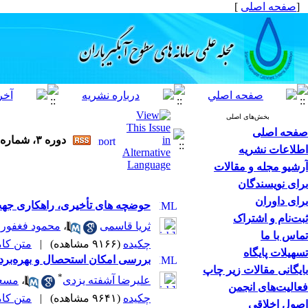
[
صفحه اصلی
]
بخش‌های اصلی
صفحه اصلی
دوره ۳، شماره ۱ - ( ۳-۱۳۹۴ )
اطلاعات نشریه
آرشیو مجله و مقالات
برای نویسندگان
برای داوران
حوضچه های تأخیری، راهکاری جهت
ثبت‌نام و اشتراک
ثریا قاسمی
،
محمود فغفور
تماس با ما
چکیده
(۹۱۶۶ مشاهده)
|
متن کامل 
تسهیلات پایگاه
بررسی امکان استحصال و بهره‌بردا
بایگانی مقالات زیر چاپ
*
علیرضا آشفته یزدی
،
مسعو
فعالیت‌های انجمن
چکیده
(۹۶۴۱ مشاهده)
|
متن کامل 
اصول اخلاقی