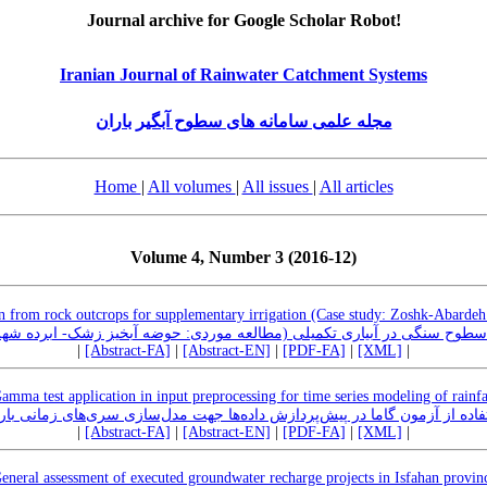
Journal archive for Google Scholar Robot!
Iranian Journal of Rainwater Catchment Systems
مجله علمی سامانه های سطوح آبگیر باران
Home
|
All volumes
|
All issues
|
All articles
Volume 4, Number 3 (2016-12)
n from rock outcrops for supplementary irrigation (Case study: Zoshk-Abardeh
ای سطوح سنگی در آبیاری تکمیلی (مطالعه موردی: حوضه آبخیز زشک- ابرده ش
|
[Abstract-FA]
|
[Abstract-EN]
|
[PDF-FA]
|
[XML]
|
amma test application in input preprocessing for time series modeling of rainfa
فاده از آزمون گاما در پیش‌پردازش داده‌ها جهت مدل‌سازی سری‌های زمانی با
|
[Abstract-FA]
|
[Abstract-EN]
|
[PDF-FA]
|
[XML]
|
eneral assessment of executed groundwater recharge projects in Isfahan provin