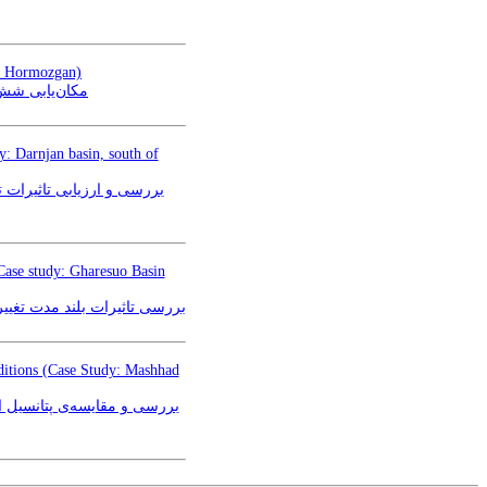
n, Hormozgan)
مکان‌یابی شش)
y: Darnjan basin, south of
Case study: Gharesuo Basin
3 (مطالعه موردی: حوضه آبریز قره‌سو استان گلستان)
nditions (Case Study: Mashhad
بررسی و مقایسه‌ی پتانسیل 