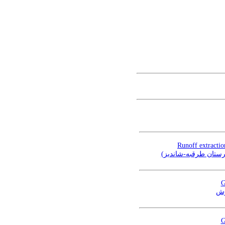
Runoff extractio
هرستان طرقبه-شاندیز
G
رش
G