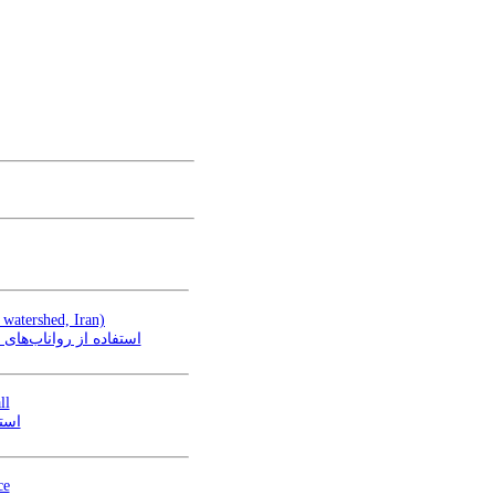
 watershed, Iran)
استفاده از رواناب‌ه)
ll
است
ce