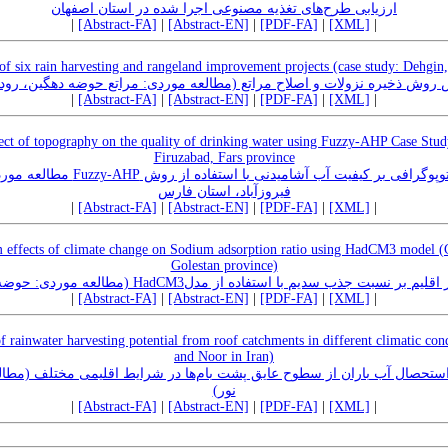
ارزیابی طرح‌های تغذیه مصنوعی اجرا شده در استان اصفهان
|
[Abstract-FA]
|
[Abstract-EN]
|
[PDF-FA]
|
[XML]
|
 of six rain harvesting and rangeland improvement projects (case study: Dehgi
 روش ذخیره نزولات و اصلاح مراتع (مطالعه موردی: مراتع حوضه دهگین، رو
|
[Abstract-FA]
|
[Abstract-EN]
|
[PDF-FA]
|
[XML]
|
ect of topography on the quality of drinking water using Fuzzy-AHP Case Stud
Firuzabad, Fars province
y-AHP مطالعه موردی: حوضه دارنجان، جنوب
فیروزآباد، استان فارس
|
[Abstract-FA]
|
[Abstract-EN]
|
[PDF-FA]
|
[XML]
|
rm effects of climate change on Sodium adsorption ratio using HadCM3 model (
Golestan province)
بررسی تاثیرات بلند مدت تغییر اقلیم بر نسبت جذب سدیم با استفاده از مدلHadCM
|
[Abstract-FA]
|
[Abstract-EN]
|
[PDF-FA]
|
[XML]
|
 rainwater harvesting potential from roof catchments in different climatic co
and Noor in Iran)
استحصال آب باران از سطوح عایق پشت‌ بام‌ها در شرایط اقلیمی مختلف (مطا
نور)
|
[Abstract-FA]
|
[Abstract-EN]
|
[PDF-FA]
|
[XML]
|