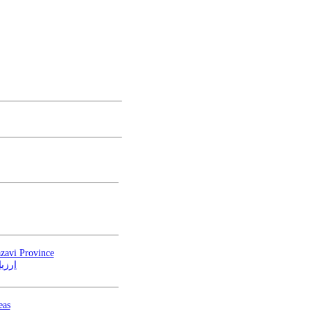
azavi Province
ارزی
eas