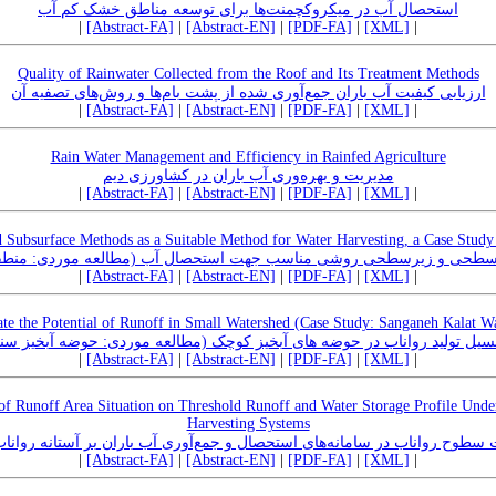
استحصال آب در میکروکچمنت‌ها برای توسعه مناطق خشک کم آب
|
[Abstract-FA]
|
[Abstract-EN]
|
[PDF-FA]
|
[XML]
|
Quality of Rainwater Collected from the Roof and Its Treatment Methods
ارزیابی کیفیت آب باران جمع‌آوری شده از پشت بام‌ها و روش‌های تصفیه آن
|
[Abstract-FA]
|
[Abstract-EN]
|
[PDF-FA]
|
[XML]
|
Rain Water Management and Efficiency in Rainfed Agriculture
مدیریت و بهره‌وری آب باران در کشاورزی دیم
|
[Abstract-FA]
|
[Abstract-EN]
|
[PDF-FA]
|
[XML]
|
 Subsurface Methods as a Suitable Method for Water Harvesting, a Case Study
 سطحی و زیرسطحی روشی مناسب جهت استحصال آب (مطالعه موردی: منطق
|
[Abstract-FA]
|
[Abstract-EN]
|
[PDF-FA]
|
[XML]
|
ate the Potential of Runoff in Small Watershed (Case Study: Sanganeh Kalat W
نسیل تولید رواناب در حوضه های آبخیز کوچک (مطالعه موردی: حوضه آبخیز سن
|
[Abstract-FA]
|
[Abstract-EN]
|
[PDF-FA]
|
[XML]
|
 of Runoff Area Situation on Threshold Runoff and Water Storage Profile Und
Harvesting Systems
طوح رواناب در سامانه‌های استحصال و جمع‌آوری آب باران بر آستانه رواناب
|
[Abstract-FA]
|
[Abstract-EN]
|
[PDF-FA]
|
[XML]
|