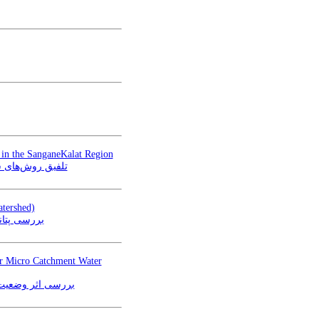
 in the SanganeKalat Region
تلفیق روش‌های)
atershed)
بررسی پتا)
er Micro Catchment Water
بررسی اثر وضعیت س