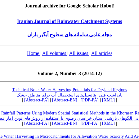
Journal archive for Google Scholar Robot!
Iranian Journal of Rainwater Catchment Systems
مجله علمی سامانه های سطوح آبگیر باران
Home
|
All volumes
|
All issues
|
All articles
Volume 2, Number 3 (2014-12)
Technical Note: Water Harvesting Potentials for Dryland Regions
یادداشت فنی: پتانسیل‌های استحصال آب برای مناطق خشک
|
[Abstract-FA]
|
[Abstract-EN]
|
[PDF-FA]
|
[XML]
|
 Rainfall Patterns Using Modern Spatial Statistical Methods in the Khorasan R
ابی الگوهای بارشی استان خراسان رضوی با استفاده از روش‌های نوین آمار فض
|
[Abstract-FA]
|
[Abstract-EN]
|
[PDF-FA]
|
[XML]
|
e Water Harvesting in Microcatchments for Alleviation Water Scarcity Arid Ar