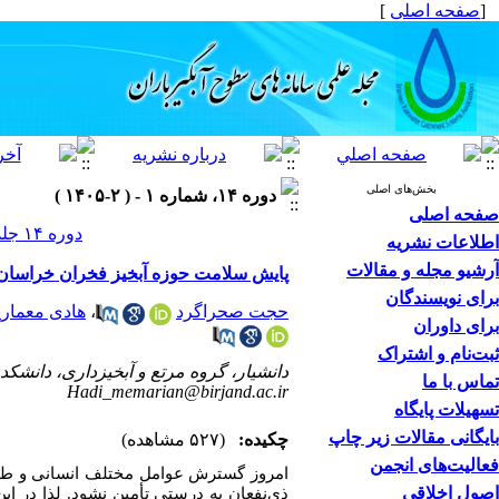
[
صفحه اصلی
]
بخش‌های اصلی
دوره ۱۴، شماره ۱ - ( ۲-۱۴۰۵ )
صفحه اصلی
دوره ۱۴ جلد ۱ صفحات ۸۸-۷۱
اطلاعات نشریه
آرشیو مجله و مقالات
پایش سلامت حوزه آبخیز فخران خراسان 
برای نویسندگان
حجت صحراگرد
،
هادی معماری
برای داوران
ثبت‌نام و اشتراک
دانشیار، گروه مرتع و آبخیزداری، دانشکد
تماس با ما
Hadi_memarian@birjand.ac.ir
تسهیلات پایگاه
بایگانی مقالات زیر چاپ
چکیده:
(۵۲۷ مشاهده)
فعالیت‌های انجمن
امروز گسترش عوامل مختلف انسانی و طبیع
اصول اخلاقی
ذی‌نفعان به درستی تأمین نشود. لذا در 