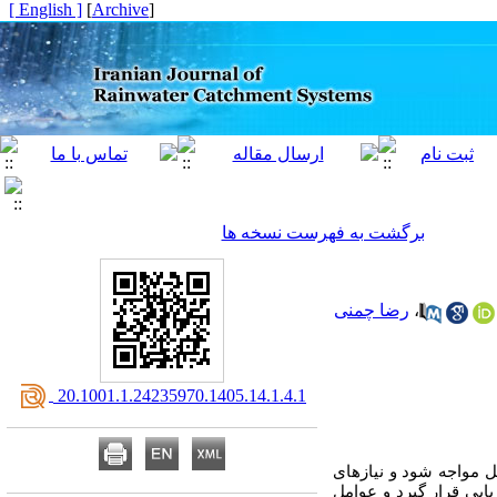
[ English ]
]
Archive
[
برگشت به فهرست نسخه ها
،
رضا چمنی
‎ 20.1001.1.24235970.1405.14.1.4.1
 مواجه شود و نیازهای
بی قرار گیرد و عوامل