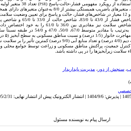
ستفاده از رویکرد مفهومی فشار-حالت-پاسخ (
) تعداد
38
متغیر اولی
PSR
معیارضریب همبستگی پیرسون، متغیرهای باضریب همبستگی بیشتر از /0
و به‌ترتیب از 11، 9 و 12 معیار در شاخص‌های فشار، حالت و پاسخ برای تعیین وضعیت
زیرآبخیزهای مختلف متغیر بود. همچنین شاخص سلامت نیز مقادیری بی
شاخص‌های فشار، حالت، پاسخ و سلامت به‌ترتیب با مقادیر 
مهاجرت خا
کاهش سلامت و نسبت اراضی آبی-باغی به دیم (4/0 درصد) و تعداد منابع آبی (9/0 در
ر کنترل جمعیت، پراکنش مناطق مسکونی و زراعت توسط جوامع محلی و 
ب
،
سنجش از دور
،
مدیریت پایداریدار
خصصي
ارسال پیام به نویسنده مسئول