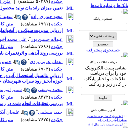
چکیده
(۵۰۳۸۷ مشاهده)
|
متن کامل
بانک‌ها و نمایه نامه‌ها
تعیین میزان راندمان تولید محصو
*
مجید حیدری زاده
،
سعید ع
جستجو در پایگاه
چکیده
(۶۹۹۱ مشاهده)
|
متن کامل 
ارزیابی مدیریت سیلاب در آبخواند
*
عبداله حسین پور
،
علی محمد آخو
چکیده
(۷۶۸۶ مشاهده)
|
متن کامل 
جستجوی پیشرفته
بررسی روند آبدهی و اثرتغییرات با
*
اعظم عربی یزدی
،
حسین ث
دریافت اطلاعات پایگاه
نشانی پست الکترونیک
چکیده
(۶۷۰۳ مشاهده)
|
متن کامل 
خود را برای دریافت
ارزیابی پتانسیل استحصال آب در 
اطلاعات و اخبار پایگاه،
حوزه آبخیز رود سراب شهرستان 
در کادر زیر وارد کنید.
محمد یوسفی
،
سمیرا نورم
چکیده
(۸۴۷۲ مشاهده)
|
متن کامل 
بررسی تحقیقات انجام شده در زمین
آخرین مطالب بخش
*
حمید مسلمی
،
علیجان آبکا
::
ارتقاء چارک نشریه سامانه‌های
چکیده
(۷۶۷۵ مشاهده)
|
متن کامل 
سطوح آبگیر باران ایران
::
ارزیابی ضریب تاثیر سال ۱۴۰۳