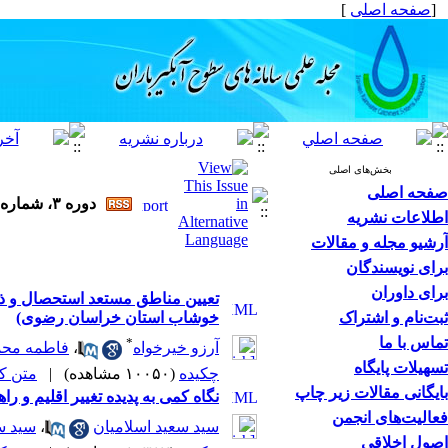
[
صفحه اصلی
]
بخش‌های اصلی
صفحه اصلی
دوره ۳، شماره ۳ - ( ۹-۱۳۹۴ )
اطلاعات نشریه
آرشیو مجله و مقالات
برای نویسندگان
برای داوران
ثبت‌نام و اشتراک
خوشاب استان خراسان رضوی)
تماس با ما
*
آرزو خیرخواه
،
فاطمه مح
تسهیلات پایگاه
چکیده
(۱۰۰۵۰ مشاهده)
|
متن کامل
بایگانی مقالات زیر چاپ
نگاه کمی به پدیده تغییر اقلیم و ر
فعالیت‌های انجمن
سید سعید اسلامیان
،
سید س
اصول اخلاقی