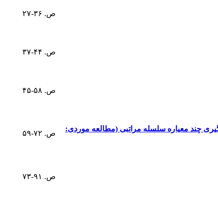
ص. ۳۶-۲۷
ص. ۴۴-۳۷
ص. ۵۸-۴۵
یری چند معیاره سلسله مراتبی (مطالعه موردی:
ص. ۷۲-۵۹
ص. ۹۱-۷۳