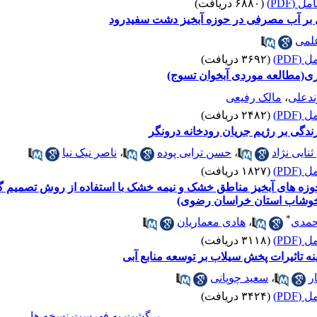
 (PDF)
(۶۸۸۰ دریافت)
ل بر آب مصرفی در حوزه آبخیز دشت سفیدرود
لمی
(PDF)
(۳۶۹۲ دریافت)
اری(مطالعه موردی آبخوان تسوج)
ندعلی
،
مالک رفیعی
(PDF)
(۲۴۸۲ دریافت)
رندگی بر رژیم جریان رودخانه درونگر
نایی نژاد
،
حسن ترابی پوده
،
ناصر نیک نیا
(PDF)
(۱۸۲۷ دریافت)
حوزه های آبخیز مناطق خشک و نیمه خشک با استفاده از روش تصمیم گ
خوشاب استان خراسان رضوی)
*
حمدی
،
هادی معماریان
(PDF)
(۳۱۱۸ دریافت)
ه تاثیرات پخش سیلاب بر توسعه منابع آبی
ر
،
سعید چوپانی
(PDF)
(۳۴۲۴ دریافت)
برگشت به فهرست نسخه ها