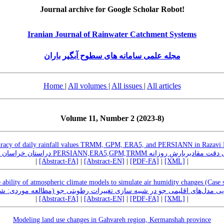
Journal archive for Google Scholar Robot!
Iranian Journal of Rainwater Catchment Systems
مجله علمی سامانه های سطوح آبگیر باران
Home
|
All volumes
|
All issues
|
All articles
Volume 11, Number 2 (2023-8)
curacy of daily rainfall values TRMM, GPM, ERA5, and PERSIANN in Razavi 
ارزیابی دقت مقادیربارش روزانه PERSIANN,ERA5,GPM,TRMM  رضوی
|
[Abstract-FA]
|
[Abstract-EN]
|
[PDF-FA]
|
[XML]
|
e ability of atmospheric climate models to simulate air humidity changes (Case 
ایی مدل‌های اقلیمی جو در شبیه سازی تغییرات رطوبتی جو (مطالعه موردی: ش
|
[Abstract-FA]
|
[Abstract-EN]
|
[PDF-FA]
|
[XML]
|
Modeling land use changes in Gahvareh region, Kermanshah province