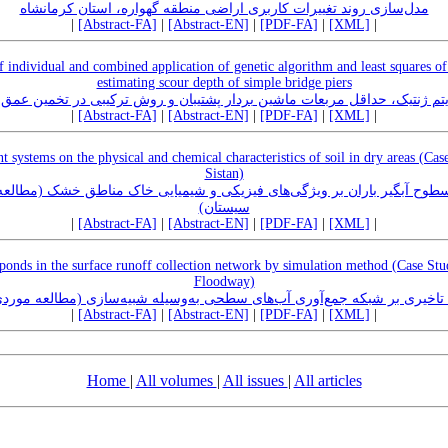
مدل‌سازی روند ‌تغییرات‌ کاربری ‌اراضی‌ منطقه گهواره، استان کرمانشاه
|
[Abstract-FA]
|
[Abstract-EN]
|
[PDF-FA]
|
[XML]
|
 individual and combined application of genetic algorithm and least squares of
estimating scour depth of simple bridge piers
م ژنتیک، حداقل مربعات ماشین بردار پشتیبان و روش ترکیبی در تخمین عمق آ
|
[Abstract-FA]
|
[Abstract-EN]
|
[PDF-FA]
|
[XML]
|
t systems on the physical and chemical characteristics of soil in dry areas (Ca
Sistan)
سطوح آبگیر باران بر ویژگی‌های فیزیکی و شیمیایی خاک مناطق خشک (مطالعه
سیستان)
|
[Abstract-FA]
|
[Abstract-EN]
|
[PDF-FA]
|
[XML]
|
 ponds in the surface runoff collection network by simulation method (Case S
Floodway)
تاخیری بر شبکه جمع‌آوری آب‌های سطحی به‌وسیله شبیه‌سازی (مطالعه مور
|
[Abstract-FA]
|
[Abstract-EN]
|
[PDF-FA]
|
[XML]
|
Home
|
All volumes
|
All issues
|
All articles