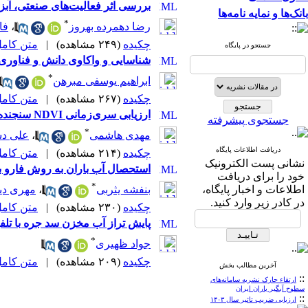
بررسی اثر فعالیت‌های صنعتی، آبز
بانک‌ها و نمایه نامه‌ها
*
رضا دهمرده بهروز
،
فا
چکیده
(۲۴۹ مشاهده)
|
متن کامل (F
جستجو در پایگاه
شناسایی و واکاوی دانش و فناوری‌
*
ابراهیم یوسفی مبرهن
چکیده
(۲۶۷ مشاهده)
|
متن کامل (F
ارزیابی سری‌زمانی NDVI سنجنده Sentinel-2 در پاسخ به پخش سیلاب آبخوان سُه
جستجوی پیشرفته
*
مهدی هاشمی
،
علی دس
دریافت اطلاعات پایگاه
چکیده
(۲۱۴ مشاهده)
|
متن کامل (F
نشانی پست الکترونیک
استحصال آب باران به روش فارو به
خود را برای دریافت
*
اطلاعات و اخبار پایگاه،
بنفشه یثربی
،
مهری دین
در کادر زیر وارد کنید.
چکیده
(۲۳۰ مشاهده)
|
متن کامل (F
پایش تراز آب مخزن سد جره با تلفیق تصاویر سنتینل
*
جواد ظهیری
چکیده
(۲۰۹ مشاهده)
|
متن کامل (F
آخرین مطالب بخش
::
ارتقاء چارک نشریه سامانه‌های
سطوح آبگیر باران ایران
::
ارزیابی ضریب تاثیر سال ۱۴۰۳