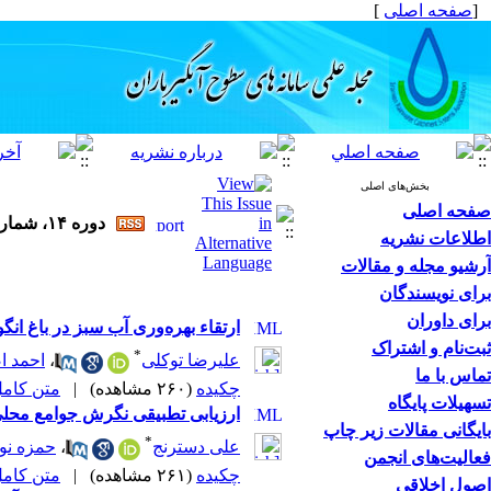
[
صفحه اصلی
]
بخش‌های اصلی
صفحه اصلی
دوره ۱۴، شماره ۲ - ( ۴-۱۴۰۵ )
اطلاعات نشریه
آرشیو مجله و مقالات
برای نویسندگان
برای داوران
ارتقاء بهره‌وری آب سبز در باغ ان
ثبت‌نام و اشتراک
*
علیرضا توکلی
،
احمد 
تماس با ما
چکیده
(۲۶۰ مشاهده)
|
متن کامل (F
تسهیلات پایگاه
ارزیابی تطبیقی نگرش جوامع محلی 
بایگانی مقالات زیر چاپ
*
علی دسترنج
،
حمزه نو
فعالیت‌های انجمن
چکیده
(۲۶۱ مشاهده)
|
متن کامل (F
اصول اخلاقی