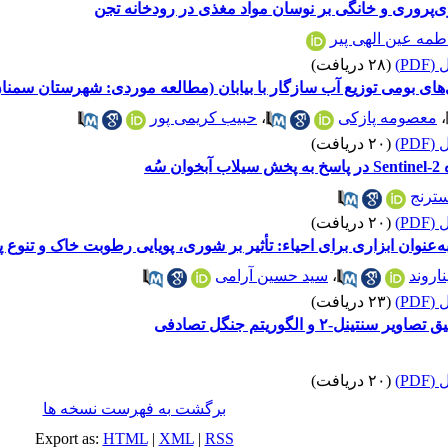
ی‌پروری و خانگی بر نوسان مواد مغذی در رودخانه تجن
طمه عین الهی پیر
PD)
(۲۸ دریافت)
های بومی توزیع آب سازگار با بیابان (مطالعه موردی: شهرستان سمنان
،
معصومه پازکی
،
حبیب کریمی پور
PD)
(۲۰ دریافت)
ترنج
PD)
(۲۰ دریافت)
‌عنوان ابزاری برای احیاء: تأثیر بر شوری، پویایی رطوبت خاک و تنوع
اروند
،
سید حسین آرامی
PD)
(۲۳ دریافت)
-۲ و الگوریتم جنگل تصادفی
PD)
(۲۰ دریافت)
برگشت به فهرست نسخه ها
Export as:
HTML
|
XML
|
RSS