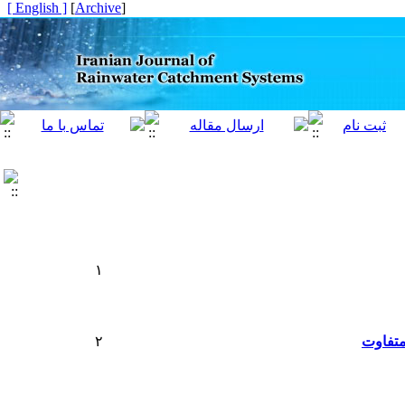
[ English ]
]
Archive
[
۱
متفاوت
۲